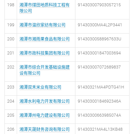
198
湘潭市煤田地质科技工程有
914303007903057215
限公司
199
湘潭市温欣家纺有限公司
91430300MA4L2P3441
200
湘潭市湘雨果食品有限公司
91430300588967633U
201
湘潭市政科技集团有限公司
914303001847003694
202
湘潭市综合开发基础设施建
914303007072689837
设有限公司
203
湘潭双禾米业有限公司
91430321MA4PDTG41H
204
湘潭水利电力开发有限公司
91430300184692346A
205
湘潭潭州电力建设有限公司
91430300663985074A
206
湘潭天晟财务咨询有限公司
91430321MA4L13KB48