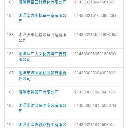
183
湘潭绿巨园林绿化有限公司
914303210944681563
184
湘潭南方电机车制造有限公
91430321616908623H
司
185
湘潭强丰轧辊设备制造有限
91430321MA4L8DKU5A
公司
186
湘潭深广大文化传媒广告有
91430300395218089Q
限公司
187
湘潭市城廓家纺服饰有限责
914303005954652603
任公司
188
湘潭市弹簧厂有限公司
91430300184884540Y
189
湘潭市防腐保温安装有限公
91430300184960507N
司
190
湘潭市宏发铁路施工有限公
9143032118496089XJ