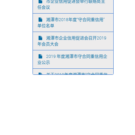
市企业信用促进会举行联络处主
任会议
湘潭市2018年度“守合同重信用”
单位名单
湘潭市企业信用促进会召开2019
年会员大会
2019 年度湘潭市守合同重信用企
业公示
关于2019年度湘潭市“守合同重信
用”企业的通报
湘潭市领导深入“守合同重信用”企
业调研
湘潭市举办全国“信易贷”平台宣传
推广培训暨工作部署会议
市企业信用促进会召开一届四次