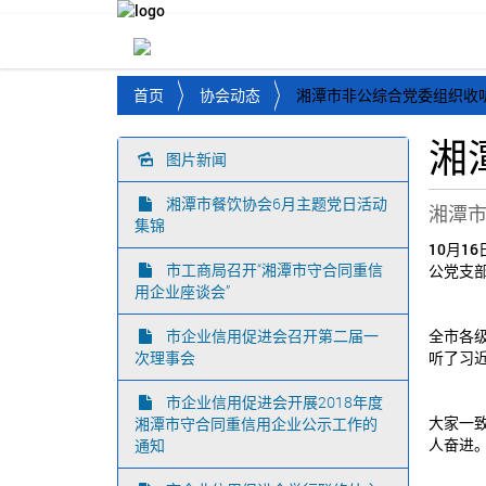
首页
关于企协
协会动
您
首页
协会动态
湘潭市非公综合党委组织收
位
于
湘
：
图片新闻
导
航
湘潭市餐饮协会6月主题党日活动
湘潭
集锦
10月
市工商局召开“湘潭市守合同重信
公党支
用企业座谈会”
市企业信用促进会召开第二届一
全市各
次理事会
听了习
市企业信用促进会开展2018年度
大家一
湘潭市守合同重信用企业公示工作的
人奋进
通知