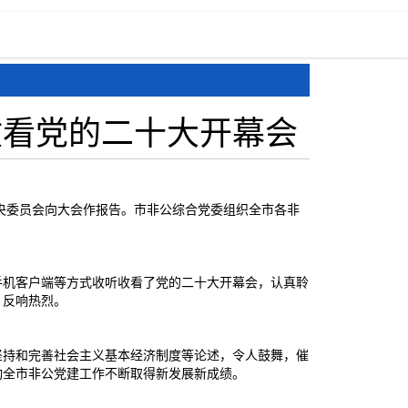
道
申报文件
守重申报
申请入会
收看党的二十大开幕会
中央委员会向大会作报告。市非公综合党委组织全市各非
手机客户端等方式收听收看了党的二十大开幕会，认真聆
，反响热烈。
坚持和完善社会主义基本经济制度等论述，令人鼓舞，催
动全市非公党建工作不断取得新发展新成绩。