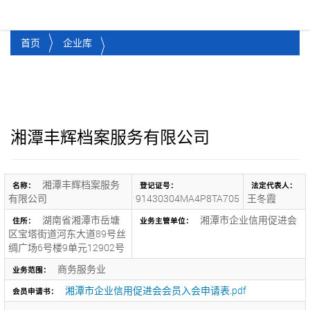
湘潭市企业信用促进会
Toggl
首页
企业库
湘潭丰辉档案服务有限公司
湘潭丰辉档案服务
名称：
登记证号：
法定代表人：
有限公司
91430304MA4P8TA705
王冬霞
湖南省湘潭市岳塘
湘潭市企业信用促进会
住所：
业务主管单位：
区宝塔街道河东大道89号丝
绸广场6号楼9单元12902号
商务服务业
业务范围：
湘潭市企业信用促进会会员入会申请表.pdf
会员申请书：