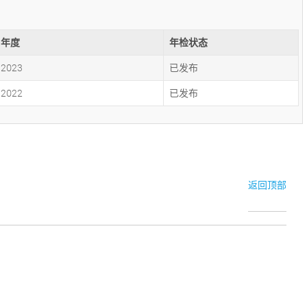
年度
年检状态
2023
已发布
2022
已发布
返回顶部