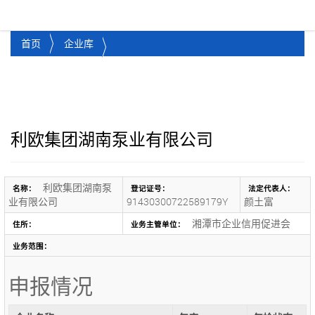
湘潭市企业信用促进会
Toggl
首页
企业库
利欧集团湖南泵业有限公司
利欧集团湖南泵
名称：
登记证号：
法定代表人：
业有限公司
91430300722589179Y
颜土富
湘潭市企业信用促进会
住所：
业务主管单位：
业务范围：
申报情况