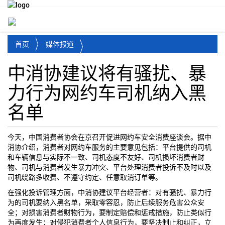
Toggl
首页
媒体报道
中消协建议将有骚扰、暴
力行为网约车司机纳入黑
名单
今天，中国消费者协会在京召开促进网约车安全消费座谈会。据中
消协介绍，消费者对网约车服务的主要意见包括：平台提供的司机
和车辆信息与实际不一致、司机态度不友好、司机损坏消费者财
物、司机与消费者发生暴力冲突、平台处理消费者投诉不及时以及
司机绕路多收费、不遵守约定、任意取消订单等。
在强化投诉管理方面，中消协建议平台经营者：对有骚扰、暴力行
为的司机要纳入黑名单，采取零容忍，防止后续服务危害公众安
全；对损害消费者财物行为，要制定赔偿和惩戒措施，防止类似行
为再度发生；对侵犯消费者个人信息行为，要坚决制止和纠正，立