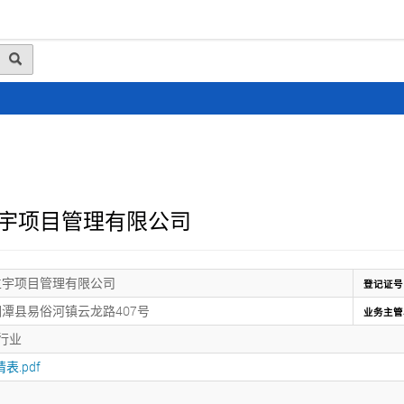
动态
行业资讯
政策法规
会员风采
媒体
宇项目管理有限公司
立宇项目管理有限公司
登记证号
潭县易俗河镇云龙路407号
业务主管
行业
表.pdf