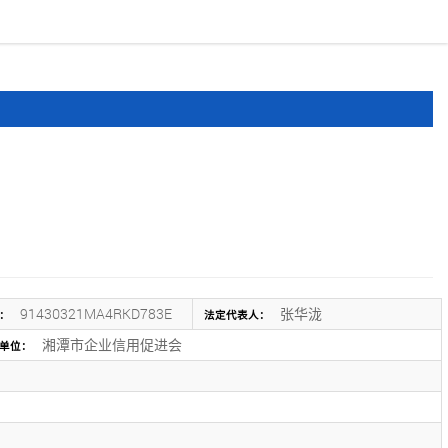
报道
申报文件
登录
注册
91430321MA4RKD783E
张华泷
：
法定代表人：
湘潭市企业信用促进会
单位：