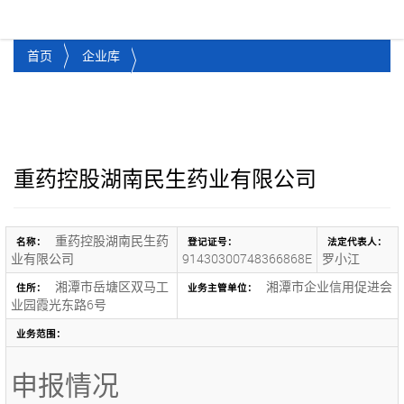
湘潭市企业信用促进会
Toggl
首页
企业库
重药控股湖南民生药业有限公司
重药控股湖南民生药
名称：
登记证号：
法定代表人：
业有限公司
91430300748366868E
罗小江
湘潭市岳塘区双马工
湘潭市企业信用促进会
住所：
业务主管单位：
业园霞光东路6号
业务范围：
申报情况