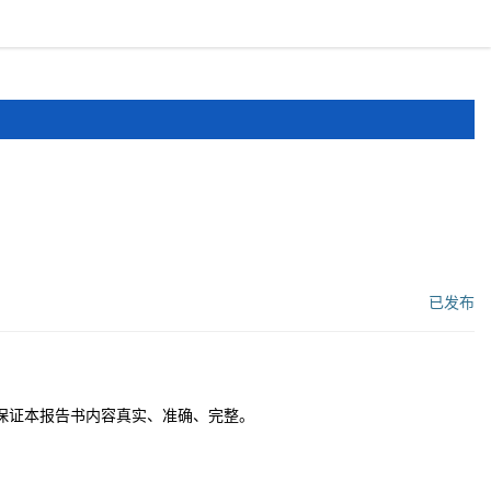
报道
申报文件
登录
注册
已发布
工作流状态：
保证本报告书内容真实、准确、完整。