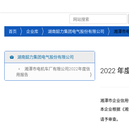
湘潭市企业信用促进会
首页
关于企协
协会
您
首页
企业库
湖南韶力集团电气股份有限公司
湘潭市电
位
于
：
湖南韶力集团电气股份有限公司
导
航
湘潭市电机车厂有限公司2022年度信
2022
年
用报告
湘潭市企业信用
本企业根据《湘
请予审查。