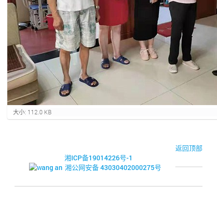
点
大小: 112.0 KB
击
查
看
完
© 2017-2026·湘潭市企业信用促进会
返回顶部
整
湘ICP备19014226号-1
大
湘公网安备 43030402000275号
小
的
图
片
.
.