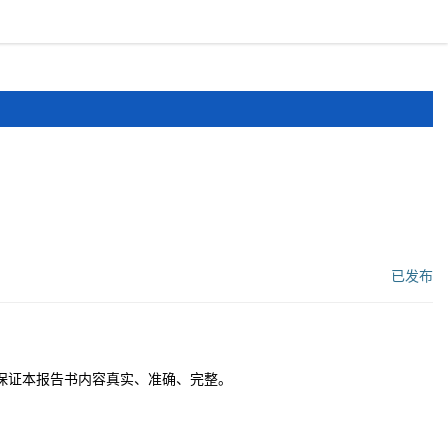
报道
申报文件
登录
注册
已发布
工作流状态：
保证本报告书内容真实、准确、完整。