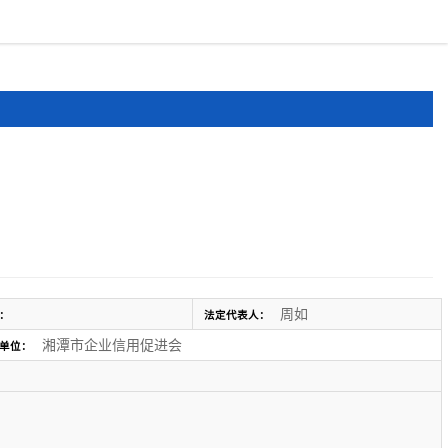
报道
申报文件
登录
注册
周如
：
法定代表人：
湘潭市企业信用促进会
单位：