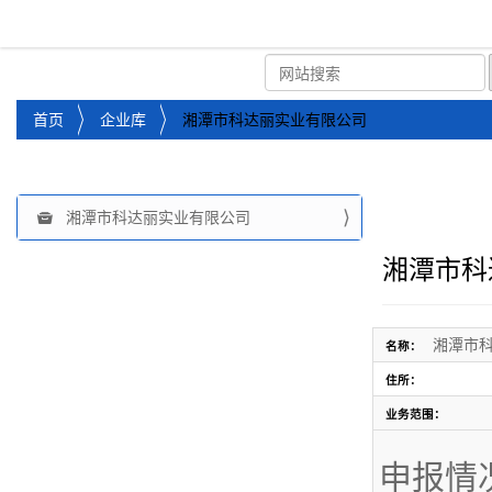
湘潭市企业信用促进会
首页
关于企协
协会
您
首页
企业库
湘潭市科达丽实业有限公司
位
于
：
湘潭市科达丽实业有限公司
导
航
湘潭市科
湘潭市
名称：
住所：
业务范围：
申报情