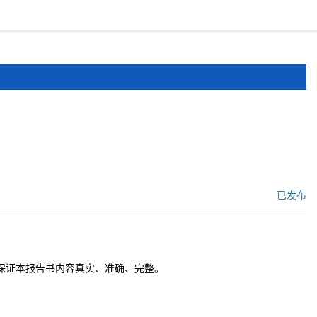
报道
申报文件
登录
注册
已发布
工作流状态：
保证本报告书内容真实、准确、完整。