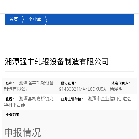
湘潭市企业信用促进会
Toggl
首页
企业库
湘潭强丰轧辊设备制造有限公司
湘潭强丰轧辊设备
名称：
登记证号：
法定代表人：
制造有限公司
91430321MA4L8DKU5A
杨泽明
湘潭县杨嘉桥镇龙
湘潭市企业信用促进会
住所：
业务主管单位：
华村下古组
业务范围：
申报情况