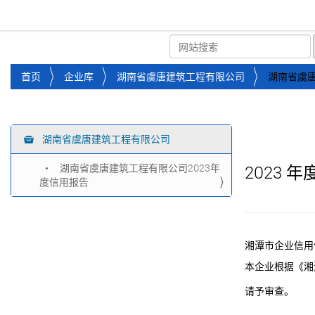
湘潭市企业信用促进会
首页
关于企协
协会
您
首页
企业库
湖南省虞唐建筑工程有限公司
湖南省虞唐
位
于
：
湖南省虞唐建筑工程有限公司
导
航
湖南省虞唐建筑工程有限公司2023年
2023
年
度信用报告
湘潭市企业信用
本企业根据《湘
请予审查。