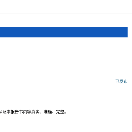
报道
申报文件
登录
注册
已发布
工作流状态：
保证本报告书内容真实、准确、完整。