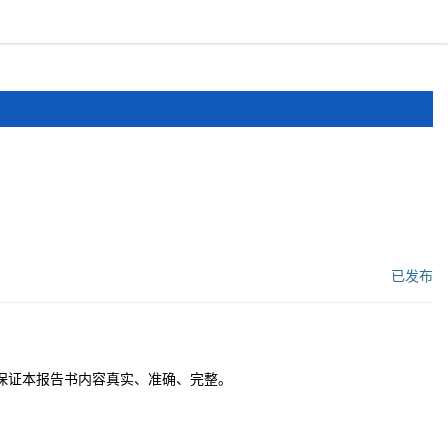
报道
申报文件
登录
注册
已发布
工作流状态：
保证本报告书内容真实、准确、完整。