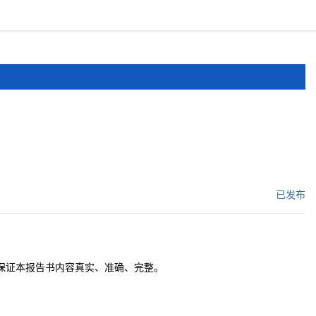
报道
申报文件
登录
注册
已发布
工作流状态：
保证本报告书内容真实、准确、完整。