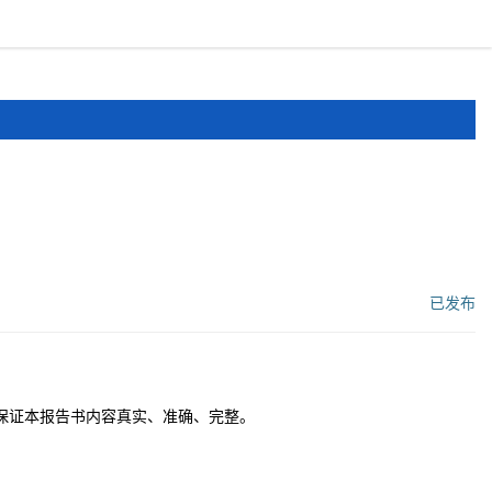
报道
申报文件
登录
注册
已发布
工作流状态：
保证本报告书内容真实、准确、完整。