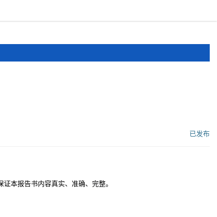
报道
申报文件
登录
注册
已发布
工作流状态：
保证本报告书内容真实、准确、完整。