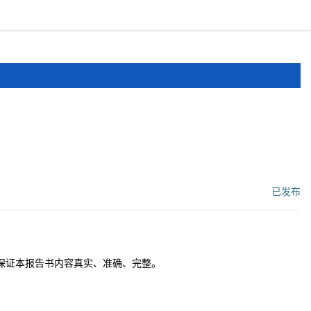
报道
申报文件
登录
注册
已发布
工作流状态：
保证本报告书内容真实、准确、完整。