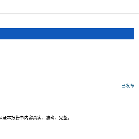
报道
申报文件
登录
注册
已发布
工作流状态：
保证本报告书内容真实、准确、完整。