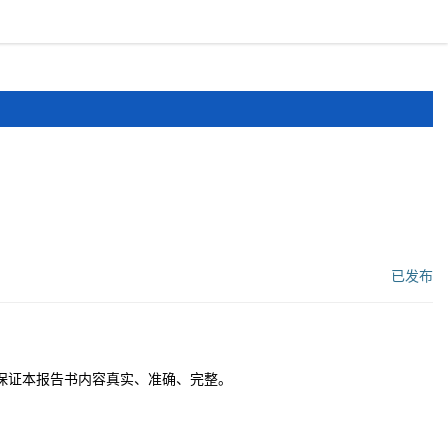
报道
申报文件
登录
注册
已发布
工作流状态：
保证本报告书内容真实、准确、完整。