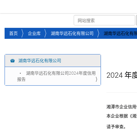
湘潭市企业信用促进会
首页
关于企协
协会
您
首页
企业库
湖南华远石化有限公司
湖南华远石化有限
位
于
：
湖南华远石化有限公司
导
航
湖南华远石化有限公司2024年度信用
2024
年
报告
湘潭市企业信用
本企业根据《湘
请予审查。