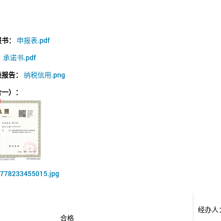
报书：
申报表.pdf
：
承诺书.pdf
级报告：
纳税信用.png
合一）：
778233455015.jpg
经办人
合格