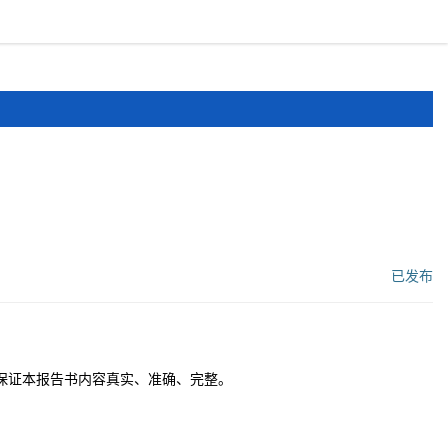
报道
申报文件
登录
注册
已发布
工作流状态：
保证本报告书内容真实、准确、完整。