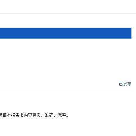
报道
申报文件
登录
注册
已发布
工作流状态：
保证本报告书内容真实、准确、完整。