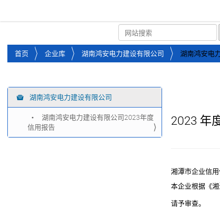
湘潭市企业信用促进会
首页
关于企协
协会
您
首页
企业库
湖南鸿安电力建设有限公司
湖南鸿安电力
位
于
：
湖南鸿安电力建设有限公司
导
航
湖南鸿安电力建设有限公司2023年度
2023
年
信用报告
湘潭市企业信用
本企业根据《湘
请予审查。