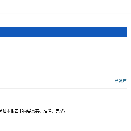
报道
申报文件
登录
注册
已发布
工作流状态：
保证本报告书内容真实、准确、完整。