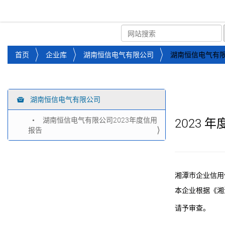
湘潭市企业信用促进会
首页
关于企协
协会
您
首页
企业库
湖南恒信电气有限公司
湖南恒信电气有限
位
于
：
湖南恒信电气有限公司
导
航
湖南恒信电气有限公司2023年度信用
2023
年
报告
湘潭市企业信用
本企业根据《湘
请予审查。