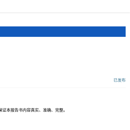
报道
申报文件
登录
注册
已发布
工作流状态：
保证本报告书内容真实、准确、完整。