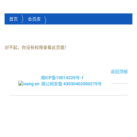
湘潭市企业信用促进会
Toggl
首页
会员库
对不起，你没有权限查看此页面！
© 2017-2026·湘潭市企业信用促进会
返回顶部
湘ICP备19014226号-1
湘公网安备 43030402000275号