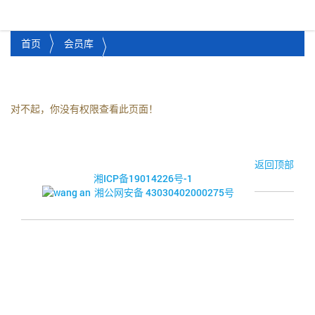
湘潭市企业信用促进会
Toggl
首页
会员库
对不起，你没有权限查看此页面！
© 2017-2026·湘潭市企业信用促进会
返回顶部
湘ICP备19014226号-1
湘公网安备 43030402000275号