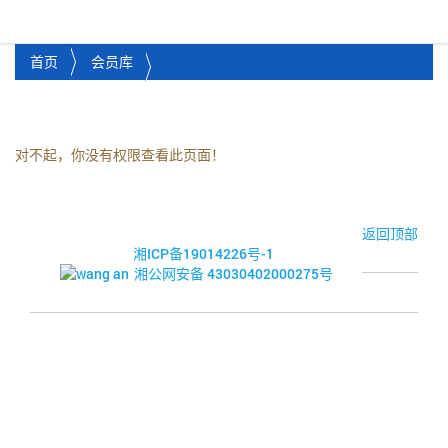
湘潭市企业信用促进会
Toggl
首页
会员库
对不起，你没有权限查看此页面！
© 2017-2026·湘潭市企业信用促进会
返回顶部
湘ICP备19014226号-1
湘公网安备 43030402000275号