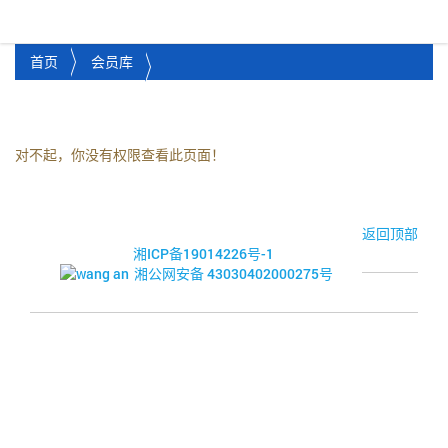
湘潭市企业信用促进会
Toggl
首页
会员库
对不起，你没有权限查看此页面！
© 2017-2026·湘潭市企业信用促进会
返回顶部
湘ICP备19014226号-1
湘公网安备 43030402000275号