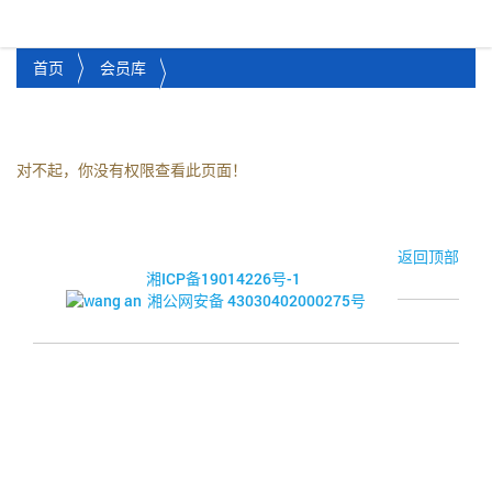
湘潭市企业信用促进会
Toggl
首页
会员库
对不起，你没有权限查看此页面！
© 2017-2026·湘潭市企业信用促进会
返回顶部
湘ICP备19014226号-1
湘公网安备 43030402000275号