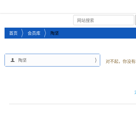
湘潭市企业信用促进会
首页
关于企协
协会
您
首页
会员库
陶坚
位
于
：
陶坚
导
对不起，你没有
航