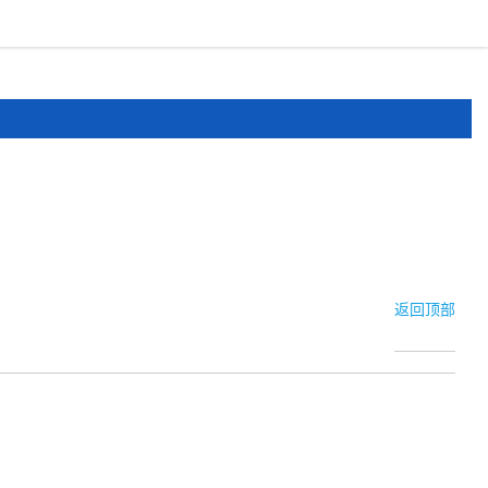
报道
申报文件
登录
注册
返回顶部