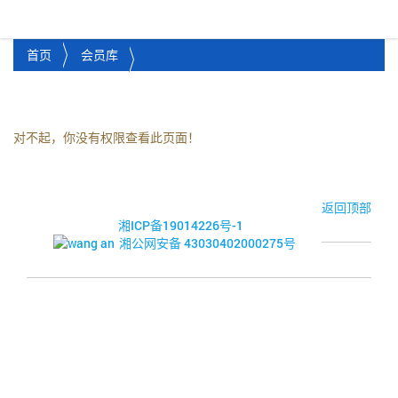
湘潭市企业信用促进会
Toggl
首页
会员库
对不起，你没有权限查看此页面！
© 2017-2026·湘潭市企业信用促进会
返回顶部
湘ICP备19014226号-1
湘公网安备 43030402000275号