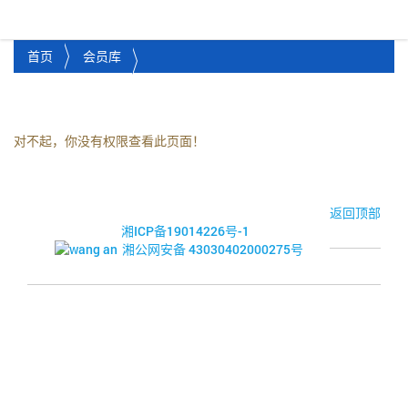
湘潭市企业信用促进会
Toggl
首页
会员库
对不起，你没有权限查看此页面！
© 2017-2026·湘潭市企业信用促进会
返回顶部
湘ICP备19014226号-1
湘公网安备 43030402000275号