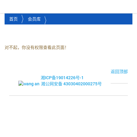
湘潭市企业信用促进会
Toggl
首页
会员库
对不起，你没有权限查看此页面！
© 2017-2026·湘潭市企业信用促进会
返回顶部
湘ICP备19014226号-1
湘公网安备 43030402000275号