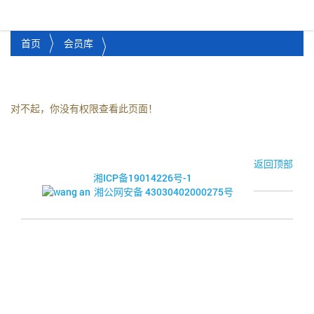
湘潭市企业信用促进会
Toggl
首页
会员库
对不起，你没有权限查看此页面！
© 2017-2026·湘潭市企业信用促进会
返回顶部
湘ICP备19014226号-1
湘公网安备 43030402000275号