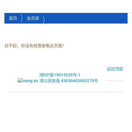
湘潭市企业信用促进会
Toggl
首页
会员库
对不起，你没有权限查看此页面！
© 2017-2026·湘潭市企业信用促进会
返回顶部
湘ICP备19014226号-1
湘公网安备 43030402000275号