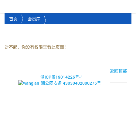
湘潭市企业信用促进会
Toggl
首页
会员库
对不起，你没有权限查看此页面！
© 2017-2026·湘潭市企业信用促进会
返回顶部
湘ICP备19014226号-1
湘公网安备 43030402000275号