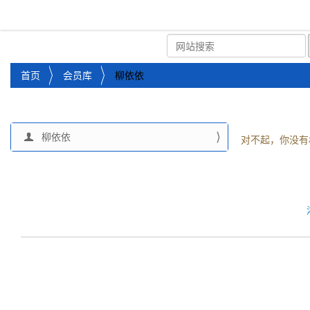
湘潭市企业信用促进会
首页
关于企协
协会
您
首页
会员库
柳依依
位
于
：
柳依依
导
对不起，你没有
航