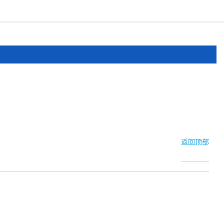
报道
申报文件
登录
注册
返回顶部