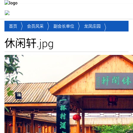
Toggl
首页
会员风采
副会长单位
龙凤庄园
休闲轩.jpg