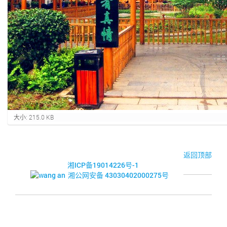
点
大小: 215.0 KB
击
查
看
完
© 2017-2026·湘潭市企业信用促进会
返回顶部
整
湘ICP备19014226号-1
大
湘公网安备 43030402000275号
小
的
图
片
.
.