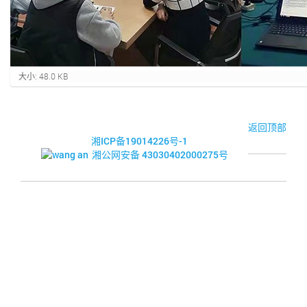
点
大小: 48.0 KB
击
查
看
完
© 2017-2026·湘潭市企业信用促进会
返回顶部
整
湘ICP备19014226号-1
大
湘公网安备 43030402000275号
小
的
图
片
.
.
.