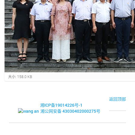
点
大小: 158.0 KB
击
查
看
完
© 2017-2026·湘潭市企业信用促进会
返回顶部
整
湘ICP备19014226号-1
大
湘公网安备 43030402000275号
小
的
图
片
.