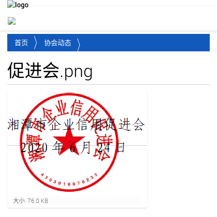
Toggl
首页
协会动态
促进会.png
点
大小: 76.0 KB
击
查