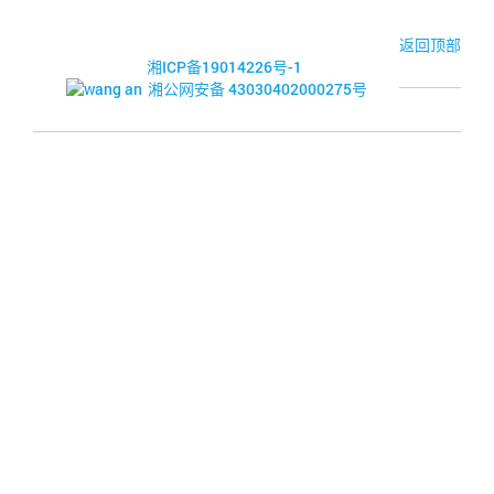
看
完
© 2017-2026·湘潭市企业信用促进会
返回顶部
整
湘ICP备19014226号-1
大
湘公网安备 43030402000275号
小
的
图
片
.
.
.