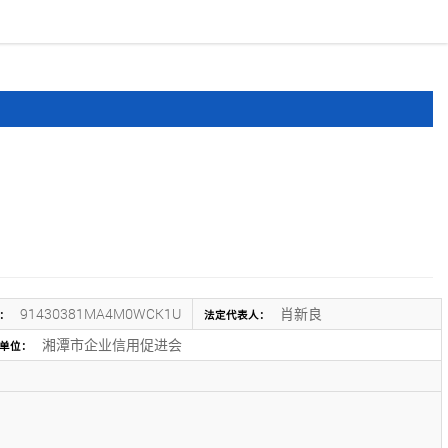
报道
申报文件
登录
注册
91430381MA4M0WCK1U
肖新良
：
法定代表人：
湘潭市企业信用促进会
单位：