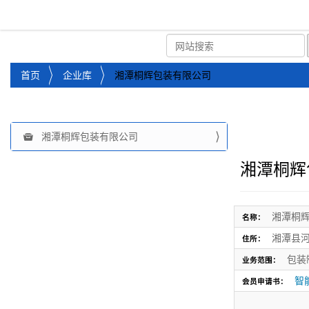
湘潭市企业信用促进会
首页
关于企协
协会
您
首页
企业库
湘潭桐辉包装有限公司
位
于
：
湘潭桐辉包装有限公司
导
航
湘潭桐辉
湘潭桐
名称：
湘潭县
住所：
包装
业务范围：
智能
会员申请书：