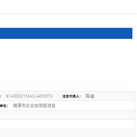
报道
申报文件
登录
注册
91430321MACJ43N37X
陈诚
：
法定代表人：
湘潭市企业信用促进会
单位：