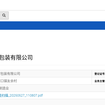
动态
行业资讯
政策法规
会员风采
媒体
包装有限公司
辉包装有限公司
登记证号
河口镇友余村
业务主管
制造业
扫描_20250527_110807.pdf