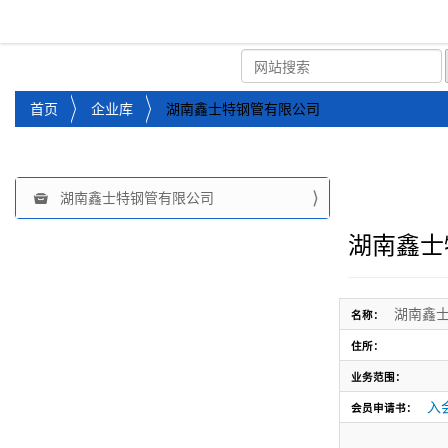
湘潭市企业信用促进会
首页
关于企协
协会
您
首页
企业库
湖南鑫士特钢管有限公司
位
于
：
湖南鑫士特钢管有限公司
导
航
湖南鑫士
湖南鑫
名称：
住所：
业务范围：
入会
会员申请书：