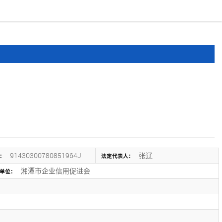
报道
申报文件
登录
注册
91430300780851964J
张辽
：
法定代表人：
湘潭市企业信用促进会
单位：