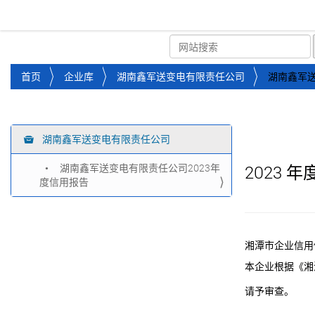
湘潭市企业信用促进会
首页
关于企协
协会
您
首页
企业库
湖南鑫军送变电有限责任公司
湖南鑫军送
位
于
：
湖南鑫军送变电有限责任公司
导
航
湖南鑫军送变电有限责任公司2023年
2023
年
度信用报告
湘潭市企业信用
本企业根据《湘
请予审查。