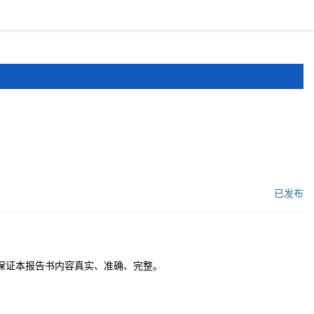
报道
申报文件
登录
注册
已发布
工作流状态：
保证本报告书内容真实、准确、完整。