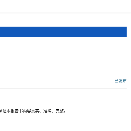
报道
申报文件
登录
注册
已发布
工作流状态：
保证本报告书内容真实、准确、完整。