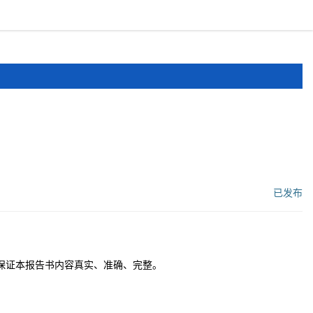
报道
申报文件
登录
注册
已发布
工作流状态：
保证本报告书内容真实、准确、完整。