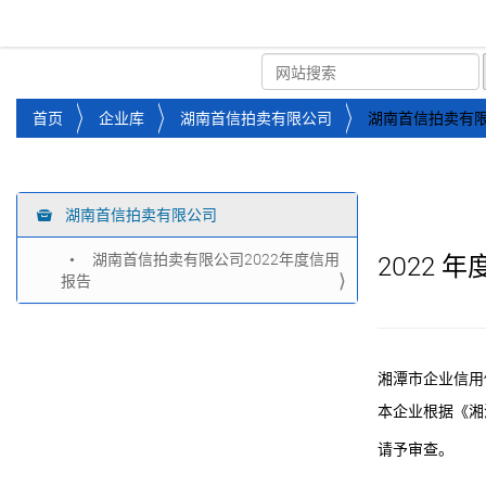
湘潭市企业信用促进会
首页
关于企协
协会
您
首页
企业库
湖南首信拍卖有限公司
湖南首信拍卖有限
位
于
：
湖南首信拍卖有限公司
导
航
湖南首信拍卖有限公司2022年度信用
2022
年
报告
湘潭市企业信用
本企业根据《湘
请予审查。