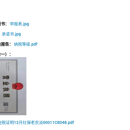
报书：
申报表.jpg
：
承诺书.jpg
级报告：
纳税等级.pdf
合一）：
完税证明12月社保老农派00011C8D48.pdf