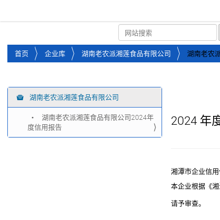
湘潭市企业信用促进会
首页
关于企协
协会
您
首页
企业库
湖南老农派湘莲食品有限公司
湖南老农派
位
于
：
湖南老农派湘莲食品有限公司
导
航
湖南老农派湘莲食品有限公司2024年
2024
年
度信用报告
湘潭市企业信用
本企业根据《湘
请予审查。