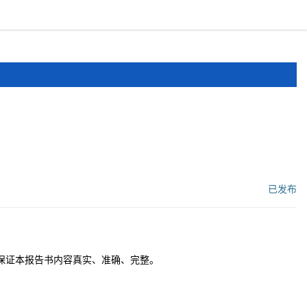
报道
申报文件
登录
注册
已发布
工作流状态：
保证本报告书内容真实、准确、完整。